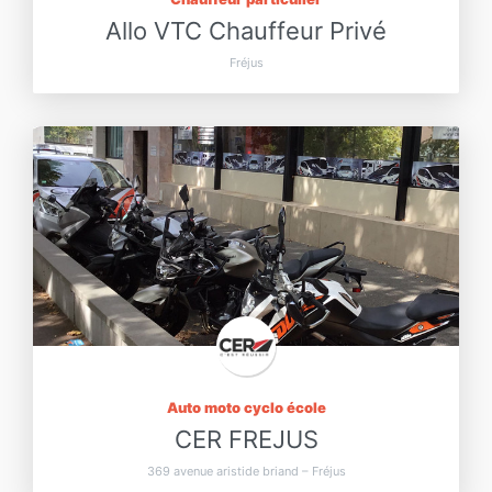
Allo VTC Chauffeur Privé
Fréjus
Auto moto cyclo école
CER FREJUS
369 avenue aristide briand – Fréjus