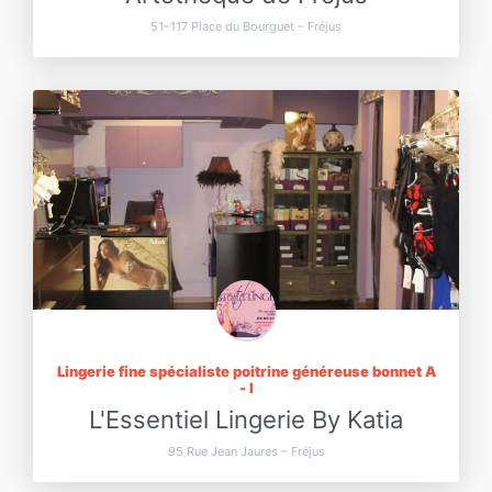
51–117 Place du Bourguet – Fréjus
Lingerie fine spécialiste poitrine généreuse bonnet A
- I
L'Essentiel Lingerie By Katia
95 Rue Jean Jaures – Fréjus