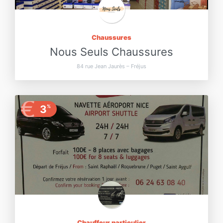
Chaussures
Nous Seuls Chaussures
84 rue Jean Jaurès – Fréjus
€
3
%
Chauffeur particulier