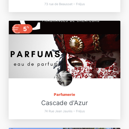
73 rue de Beausset – Fréjus
€
5
%
Parfumerie
Cascade d'Azur
74 Rue Jean Jaurès – Fréjus