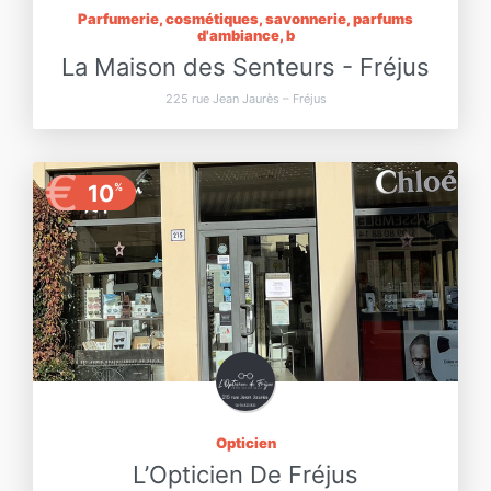
Parfumerie, cosmétiques, savonnerie, parfums
d'ambiance, b
La Maison des Senteurs - Fréjus
225 rue Jean Jaurès – Fréjus
€
10
%
Opticien
L’Opticien De Fréjus