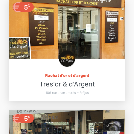
€
5
%
Rachat d'or et d'argent
Tres'or & d'Argent
186 rue Jean Jaurès – Fréjus
€
5
%