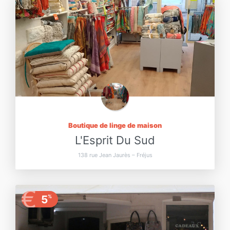
Boutique de linge de maison
L'Esprit Du Sud
138 rue Jean Jaurès – Fréjus
€
5
%