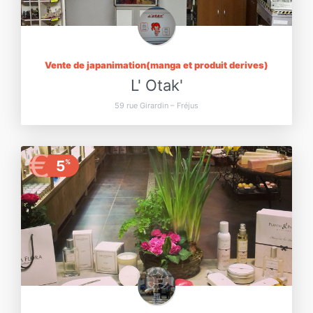
Vente de japanimation(manga et produit derives)
L' Otak'
59 rue Girardin – Fréjus
€
5
%