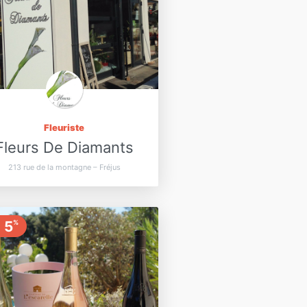
Fleuriste
Fleurs De Diamants
213 rue de la montagne – Fréjus
5
%