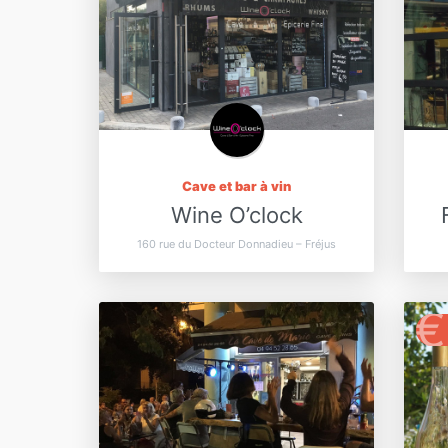
Cave et bar à vin
Wine O’clock
160 rue du Docteur Donnadieu – Fréjus
€