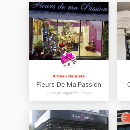
Artisan Fleuriste
Fleurs De Ma Passion
20 rue de l'Argentière – Fréjus
€