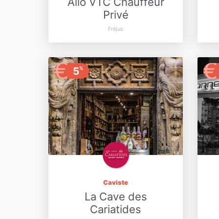
Allo VTC Chauffeur
Privé
Fréjus
€
€
5
%
Caviste
La Cave des
Cariatides