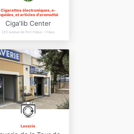
Cigarettes électroniques, e-
iquides, et articles d'aromathé
Ciga'lib Center
220 avenue de Port Fréjus – Fréjus
Laverie