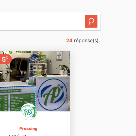
24
réponse(s).
5
%
Pressing