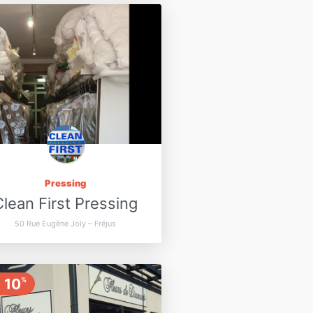
Pressing
Clean First Pressing
50 Rue Eugène Joly – Fréjus
10
%