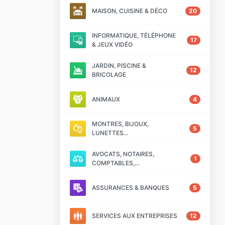
MAISON, CUISINE & DÉCO
20
INFORMATIQUE, TÉLÉPHONE
17
& JEUX VIDÉO
JARDIN, PISCINE &
12
BRICOLAGE
ANIMAUX
4
MONTRES, BIJOUX,
5
LUNETTES...
AVOCATS, NOTAIRES,
1
COMPTABLES,…
ASSURANCES & BANQUES
5
SERVICES AUX ENTREPRISES
12