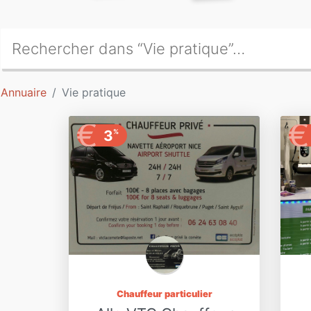
Annuaire
Vie pratique
€
€
3
%
Chauffeur particulier