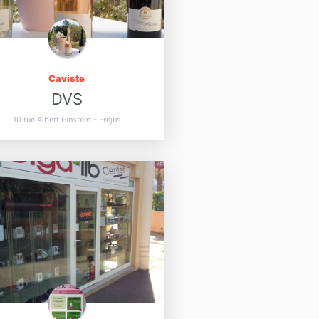
Caviste
DVS
10 rue Albert Einstein – Fréjus