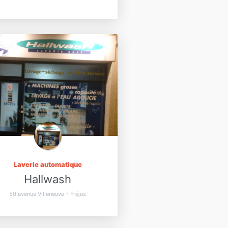
Laverie automatique
Hallwash
50 avenue Villeneuve – Fréjus