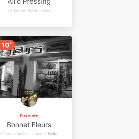
All'ô Pressing
36 rue Jean Jaurès – Fréjus
10
%
Fleuriste
Bonnet Fleurs
90 rue du Général de Gaulle – Fréjus