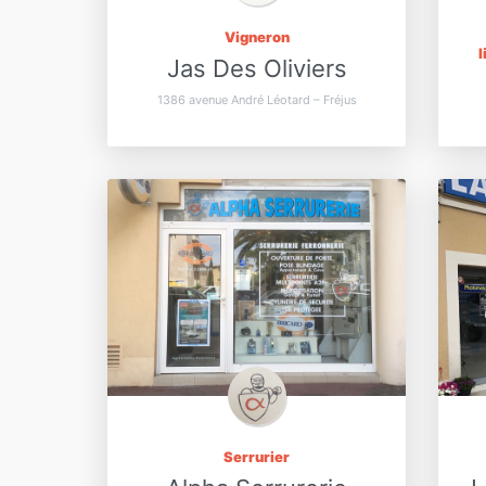
Vigneron
l
Jas Des Oliviers
1386 avenue André Léotard – Fréjus
Serrurier