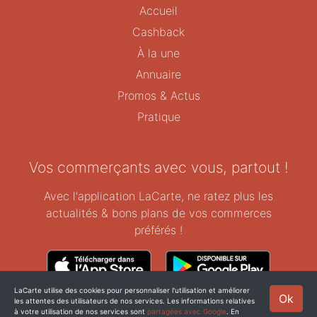
Accueil
Cashback
À la une
Annuaire
Promos & Actus
Pratique
Vos commerçants avec vous, partout !
Avec l'application LaCarte, ne ratez plus les
actualités & bons plans de vos commerces
préférés !
LaCarte utilise des cookies pour personnaliser l'utilisation et améliorer
Ok
les attentes des utilisateurs de nos services. Les informations relatives
Copyright © ZeMAP 2026 - Tous droits réservés.
à votre utilisation de nos services sont
partagées avec Google
. En